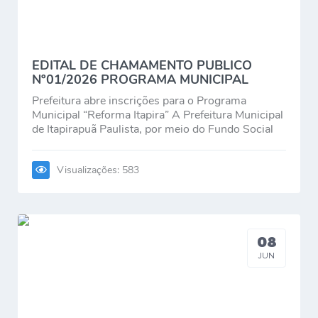
Editais
Serviços Online
EDITAL DE CHAMAMENTO PUBLICO
Nº01/2026 PROGRAMA MUNICIPAL
A Prefeitura
"REFORMA ITAPIRA'
Prefeitura abre inscrições para o Programa
Municipal “Reforma Itapira” A Prefeitura Municipal
Telefones Úteis
de Itapirapuã Paulista, por meio do Fundo Social
de Solidariedade,...
Transparência
Visualizações: 583
Jornal
Agenda
SIC
08
JUN
Diário Oficial
Notícias