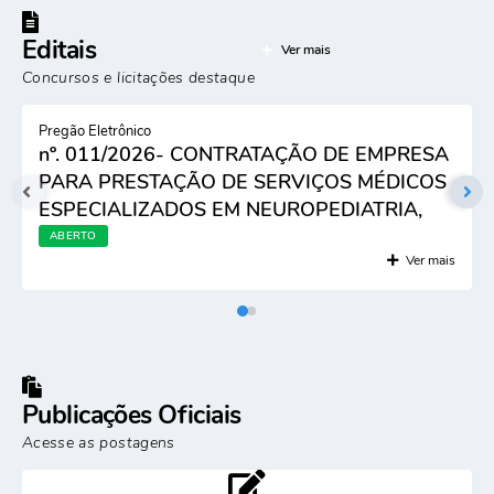
Editais
Ver mais
Concursos e licitações destaque
Pregão Eletrônico
nº. 011/2026- CONTRATAÇÃO DE EMPRESA
PARA PRESTAÇÃO DE SERVIÇOS MÉDICOS
ESPECIALIZADOS EM NEUROPEDIATRIA,
VISANDO ATENDER AS DEMANDAS DA
ABERTO
SECRETARIA MUNICIPAL DE SAÚDE
Ver mais
Publicações Oficiais
Acesse as postagens